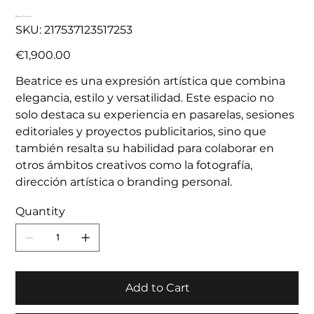
Beatrice Portfolio
SKU
SKU:
217537123517253
217537123517253
Price
€1,900.00
Beatrice es una expresión artística que combina
elegancia, estilo y versatilidad. Este espacio no
solo destaca su experiencia en pasarelas, sesiones
editoriales y proyectos publicitarios, sino que
también resalta su habilidad para colaborar en
otros ámbitos creativos como la fotografía,
dirección artística o branding personal.
Quantity
Add to Cart