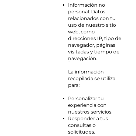
Información no
personal: Datos
relacionados con tu
uso de nuestro sitio
web, como
direcciones IP, tipo de
navegador, páginas
visitadas y tiempo de
navegación.
2. Cómo Usamos tu Información
La información
recopilada se utiliza
para:
Personalizar tu
experiencia con
nuestros servicios.
Responder a tus
consultas o
solicitudes.