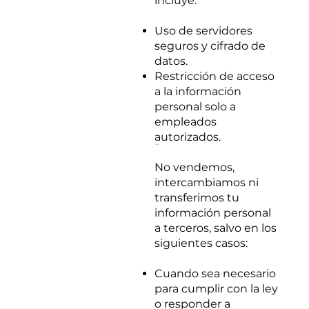
incluye:
Uso de servidores
seguros y cifrado de
datos.
Restricción de acceso
a la información
personal solo a
empleados
autorizados.
4. Compartir tu Información
No vendemos,
intercambiamos ni
transferimos tu
información personal
a terceros, salvo en los
siguientes casos:
Cuando sea necesario
para cumplir con la ley
o responder a