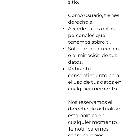
sitio.
6. Derechos del Usuario
Como usuario, tienes
derecho a:
Acceder a los datos
personales que
tenemos sobre ti.
Solicitar la corrección
o eliminación de tus
datos.
Retirar tu
consentimiento para
el uso de tus datos en
cualquier momento.
7. Cambios a esta Política de Privacidad
Nos reservamos el
derecho de actualizar
esta política en
cualquier momento.
Te notificaremos
sobre cambios