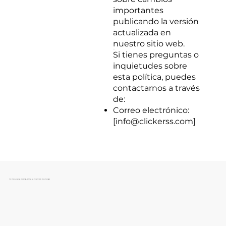
importantes
publicando la versión
actualizada en
nuestro sitio web.
8. Contacto
Si tienes preguntas o
inquietudes sobre
esta política, puedes
contactarnos a través
de:
Correo electrónico:
[
info@clickerss.com
]
TU PRESENCIA DIGITAL ESTA A PUNTO DE DESPEGAR