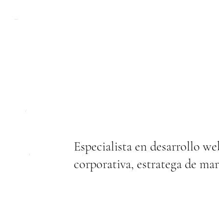
C L I C K E R S S
About
Especialista en desarrollo w
About
corporativa, estratega de ma