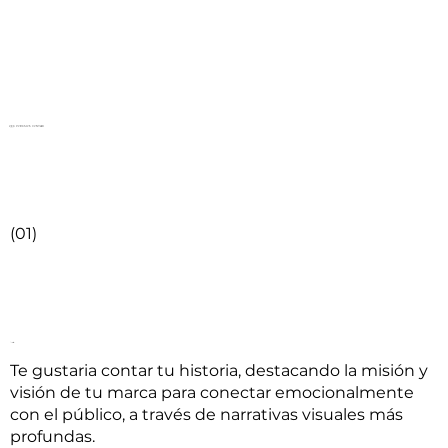
QUE PODEMOS CONTAR
(01)
Videos de Storitelling
Te gustaria contar tu historia, destacando la misión y
visión de tu marca para conectar emocionalmente
con el público, a través de narrativas visuales más
profundas.