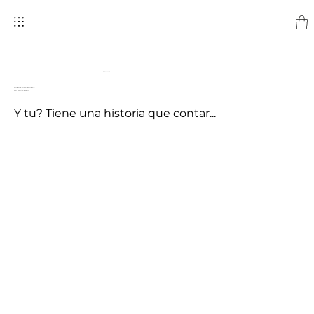
STORYTELLER
SOMOS CREADORES
DE HISTORIAS
Y tu? Tiene una historia que contar...