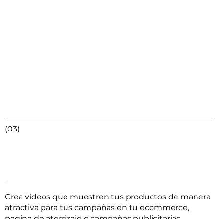
(03)
Videos de producto
Crea videos que muestren tus productos de manera
atractiva para tus campañas en tu ecommerce,
pagina de aterrizaje o campañas publicitarias,